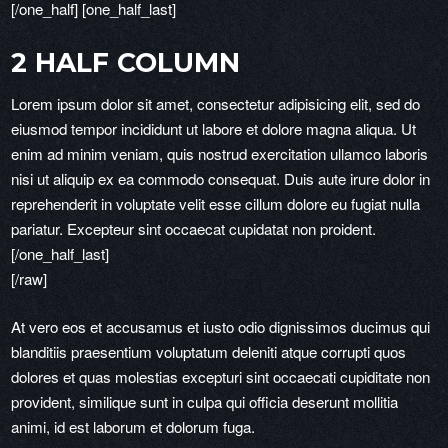
[/one_half] [one_half_last]
2 HALF COLUMN
Lorem ipsum dolor sit amet, consectetur adipisicing elit, sed do
eiusmod tempor incididunt ut labore et dolore magna aliqua. Ut
enim ad minim veniam, quis nostrud exercitation ullamco laboris
nisi ut aliquip ex ea commodo consequat. Duis aute irure dolor in
reprehenderit in voluptate velit esse cillum dolore eu fugiat nulla
pariatur. Excepteur sint occaecat cupidatat non proident.
[/one_half_last]
[/raw]
At vero eos et accusamus et iusto odio dignissimos ducimus qui
blanditiis praesentium voluptatum deleniti atque corrupti quos
dolores et quas molestias excepturi sint occaecati cupiditate non
provident, similique sunt in culpa qui officia deserunt mollitia
animi, id est laborum et dolorum fuga.