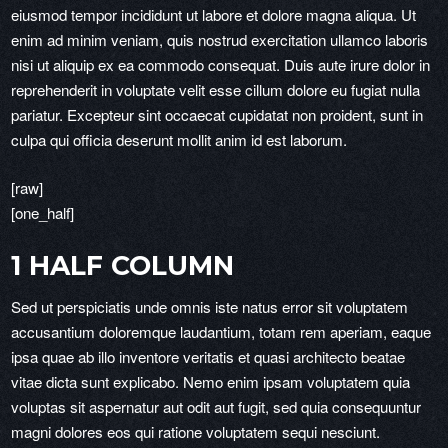
eiusmod tempor incididunt ut labore et dolore magna aliqua. Ut
enim ad minim veniam, quis nostrud exercitation ullamco laboris
nisi ut aliquip ex ea commodo consequat. Duis aute irure dolor in
reprehenderit in voluptate velit esse cillum dolore eu fugiat nulla
pariatur. Excepteur sint occaecat cupidatat non proident, sunt in
culpa qui officia deserunt mollit anim id est laborum.
[raw]
[one_half]
1 HALF COLUMN
Sed ut perspiciatis unde omnis iste natus error sit voluptatem
accusantium doloremque laudantium, totam rem aperiam, eaque
ipsa quae ab illo inventore veritatis et quasi architecto beatae
vitae dicta sunt explicabo. Nemo enim ipsam voluptatem quia
voluptas sit aspernatur aut odit aut fugit, sed quia consequuntur
magni dolores eos qui ratione voluptatem sequi nesciunt.